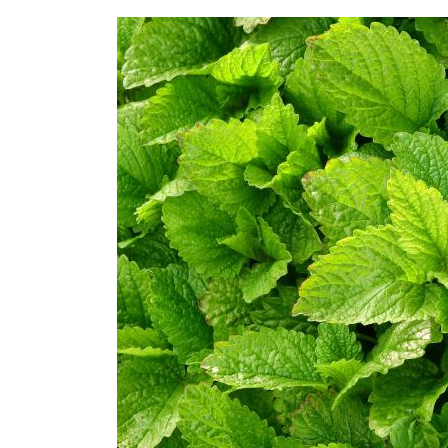
Voir
nos
vins