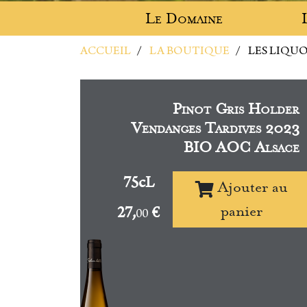
Le Domaine
ACCUEIL
LA BOUTIQUE
LES LIQU
Pinot Gris Holder
Vendanges Tardives 2023
BIO AOC Alsace
75cL
Ajouter au
panier
27,
€
00