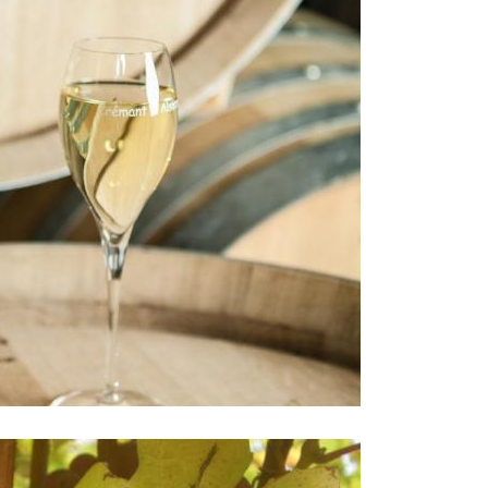
Voir
nos
vins