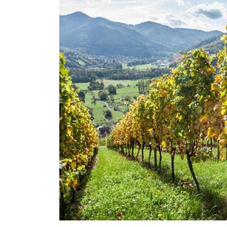
Voir
nos
vins