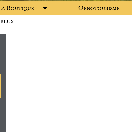
La Boutique
Oenotourisme
OREUX