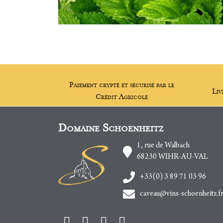
Paiement crypté et sécurisé par le
Liv
Crédit Agricole
Domaine Schoenheitz
1, rue de Walbach
68230
WIHR-AU-VAL
+33(0) 3 89 71 03 96
caveau@vins-schoenheitz.f
Facebook
Instagram
Twitter
Youtube