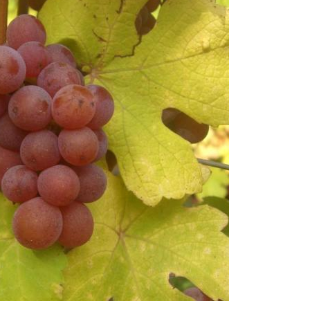
Voir
nos
vins