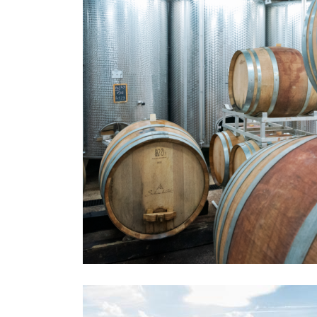
Voir
nos
vins