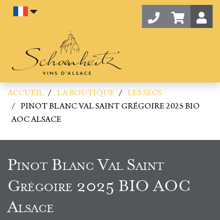
Aller au contenu
Contact
Panier 
ACCUEIL
LA BOUTIQUE
LES SECS
PINOT BLANC VAL SAINT GRÉGOIRE 2025 BIO
AOC ALSACE
Pinot Blanc Val Saint
Grégoire 2025 BIO AOC
Alsace