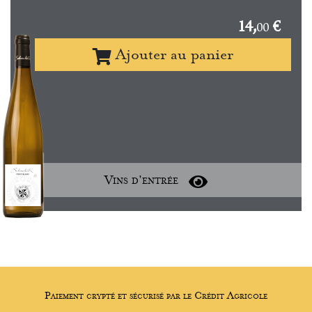
14,
€
00
Ajouter au panier
Vins d'entrée
Paiement crypté et sécurisé par le Crédit Agricole