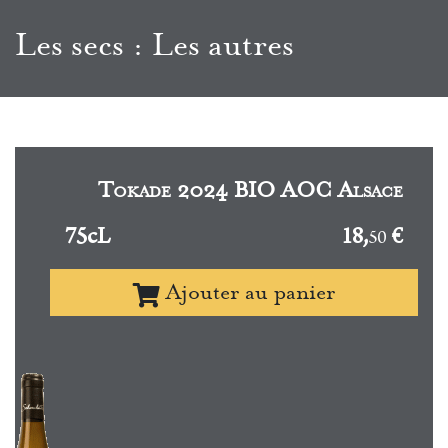
Les secs : Les autres
Le lieu-dit : Val Saint
Grégoire
Les cépages Pinot Blanc et Pinot Gris bénéficient de cette
Tokade 2024 BIO AOC Alsace
appellation commune à l'ensemble des villages viticoles de la
Vallée de Munster, dont le nom historique est en réalité le “Val
75cL
18,
€
50
Saint-Grégoire”.
Ajouter au panier
Découvrez le lieu-dit Val Saint Grégoire